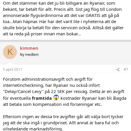
Om det stämmer kan det ju bli billigare än Ryanair, som
bekant, tar betalt för allt. Precis allt. Sist jag flög till London
annonserade flygvärdinnorna att det var GRATIS att gå på
toa...Man häpnar. Här har det varit lite i nyheterna att de
skulle börja ta betalt för den servicen också. Alltså det gäller
att ta reda på priser innan man bokar...
kimmen
K
Ny medlem
5 april 2011
#7
Förutom administrationsavgift och avgift för
internetincheckning, har Ryanair nu också infört
"Delay/Cancel Levy" på 22 SEK per resväg. Detta är en avgift
för eventuella
framtida
kostnader Ryanair kan bli ålagda
att betala som kompensation vid förseningar etc.
Eftersom ingen av dessa tre avgifter går att välja bort tycker
jag att de ska ingå i grundpriset. Allt annat är bara ful och
vilseledande marknadsföring.