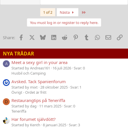
Last
1 of 2
Nästa
You must log in or register to reply here.
Facebook
X
Bluesky
LinkedIn
Reddit
Pinterest
Tumblr
WhatsApp
E-post
Lä
Share:
NYA TRÅDAR
Meet a sexy girl in your area
A
Started by Andreas161
16 juli 2026
Svar: 0
Husbil och Camping
Avsked. Tack Spanienforum
Started by mixt
28 oktober 2025
Svar: 1
Övrigt - Ordet är fritt
Restaurangtips på Teneriffa
D
Started by dag
11 mars 2025
Svar: 0
Teneriffa
Har forumet självdött?
Started by Kenth
8 januari 2025
Svar: 3