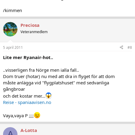
/kimmen
Preciosa
Veteranmedlem
5 april 2011
#8
Lite mer Ryanair-hot..
..visserligen fra Nörge men ialla fall..
Dom truer (hotar) nu med att dra in flyget för att dom
måste anlägga vid "flygplatshuset" med sedvanliga
gångbroar
och det kostar mer...
Reise - spaniaavisen.no
Vaya,vaya P ;;;;
A-Lotta
A