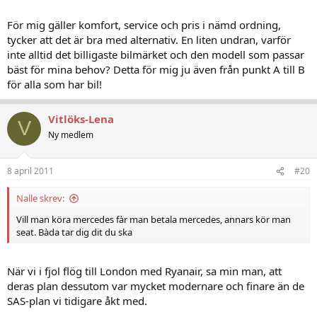
För mig gäller komfort, service och pris i nämd ordning,
tycker att det är bra med alternativ. En liten undran, varför
inte alltid det billigaste bilmärket och den modell som passar
bäst för mina behov? Detta för mig ju även från punkt A till B
för alla som har bil!
Vitlöks-Lena
V
Ny medlem
8 april 2011
#20
Nalle skrev:
Vill man köra mercedes fàr man betala mercedes, annars kör man
seat. Bàda tar dig dit du ska
När vi i fjol flög till London med Ryanair, sa min man, att
deras plan dessutom var mycket modernare och finare än de
SAS-plan vi tidigare åkt med.