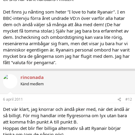
Det finns ju nånting som heter ”I love to hate Ryanair”. I en
BBC-intervju förra året undrade VD:n över varför alla hatar
dem och ändå väljer så många att åka med dem! (De har
mycket få tomma stolar.) Själv har jag bara bra erfarenhet av
dem. Incheckning och ombordstigning kan vara lite rörig,
resenärerna armbågar sig fram, men det visar ju bara hur vi
människor egentligen är. Ryanairs personal ombord har varit
mycket bra de gångerna som jag har flugit med dem. Jag har
fått ”valuta för pengarna”.
rinconada
Känd medlem
6 april 2011
#12
Det vär klart, jag knorrar och ändå pker med, när det ändå är
så billigt. För mig handlar inte flygresorna om lyx utan bara
att komma från punkt A till punkt B.
Hoppas det blir fler billiga alternativ så att Ryanair börjar
tänka om (om de nånsin gör).