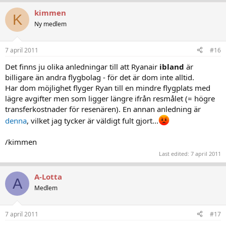
kimmen
K
Ny medlem
7 april 2011
#16
Det finns ju olika anledningar till att Ryanair
ibland
är
billigare än andra flygbolag - för det är dom inte alltid.
Har dom möjlighet flyger Ryan till en mindre flygplats med
lägre avgifter men som ligger längre ifrån resmålet (= högre
transferkostnader för resenären). En annan anledning är
denna
, vilket jag tycker är väldigt fult gjort...
/kimmen
Last edited:
7 april 2011
A-Lotta
A
Medlem
7 april 2011
#17