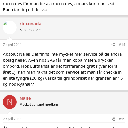
mercedes fàr man betala mercedes, annars kör man seat.
Bàda tar dig dit du ska
rinconada
Känd medlem
7 april 2011
#14
Absolut Nalle! Det finns inte mycket mer service på de andra
bolag heller. Även hos SAS får man köpa maten/drycken
ombord. Hos Lufthansa är det fortfarande gratis (var förra
året...). Kan man räkna det som service att man får checka in
en lite tyngre (20 kg) väska till grundpriset när gränsen är 15
kg hos Ryanair?
Nalle
N
Mycket välkänd medlem
7 april 2011
#15