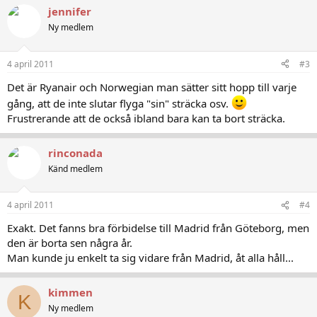
jennifer
Ny medlem
4 april 2011
#3
Det är Ryanair och Norwegian man sätter sitt hopp till varje
gång, att de inte slutar flyga "sin" sträcka osv.
Frustrerande att de också ibland bara kan ta bort sträcka.
rinconada
Känd medlem
4 april 2011
#4
Exakt. Det fanns bra förbidelse till Madrid från Göteborg, men
den är borta sen några år.
Man kunde ju enkelt ta sig vidare från Madrid, åt alla håll...
kimmen
K
Ny medlem