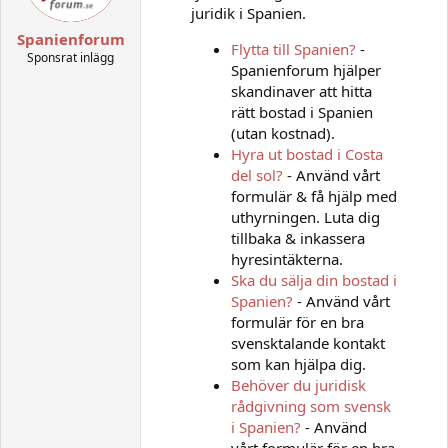
juridik i Spanien.
Spanienforum
Flytta till Spanien?
-
Sponsrat inlägg
Spanienforum hjälper
skandinaver att hitta
rätt bostad i Spanien
(utan kostnad).
Hyra ut bostad i Costa
del sol?
- Använd vårt
formulär & få hjälp med
uthyrningen. Luta dig
tillbaka & inkassera
hyresintäkterna.
Ska du sälja din bostad i
Spanien?
- Använd vårt
formulär för en bra
svensktalande kontakt
som kan hjälpa dig.
Behöver du juridisk
rådgivning som svensk
i Spanien?
- Använd
vårt formulär för en bra