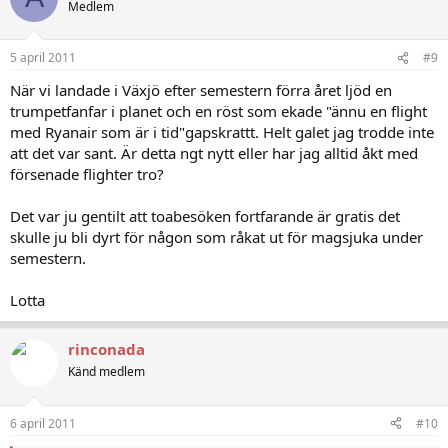
Medlem
5 april 2011
#9
När vi landade i Växjö efter semestern förra året ljöd en
trumpetfanfar i planet och en röst som ekade "ännu en flight
med Ryanair som är i tid"gapskrattt. Helt galet jag trodde inte
att det var sant. Är detta ngt nytt eller har jag alltid åkt med
försenade flighter tro?
Det var ju gentilt att toabesöken fortfarande är gratis det
skulle ju bli dyrt för någon som råkat ut för magsjuka under
semestern.
Lotta
rinconada
Känd medlem
6 april 2011
#10