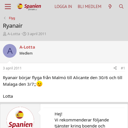
LOGGA IN
BLI MEDLEM
Flyg
Ryanair
T
S
A-Lotta
3 april 2011
h
t
r
a
A-Lotta
A
e
r
Medlem
a
t
d
d
s
a
3 april 2011
#1
t
t
a
u
Ryanair börjar flyga från Malmö till Alicante den 30/6 och till
r
m
Malaga den 3/7;;
t
e
r
Lotta
Hej!
Vi rekommenderar följande
tjänster kring boende och