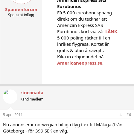
American Express SAS
Eurobonus
Spanienforum
Få 5 000 eurobonuspoäng
Sponsrat inlägg
direkt om du tecknar ett
American Express SAS
Eurobonus kort via vår
LÄNK
.
5 000 poäng räcker till en
inrikes flygresa. Kortet är
gratis & utan årsavgift.
Kika in erbjudandet på
Americanexpress.se
.
rinconada
Känd medlem
5 april 2011
#6
Nu annonserar norwegian billiga flyg t ex till Málaga (från
Göteborg) - för 399 SEK en väg.