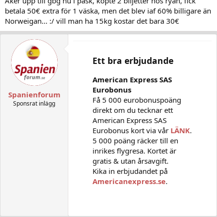
Àker upp till gbg nu i pàsk, köpte 2 biljetter hos ryan, fick
betala 50€ extra för 1 väska, men det blev iaf 60% billigare än
Norweigan... :/ vill man ha 15kg kostar det bara 30€
Ett bra erbjudande
American Express SAS
Eurobonus
Spanienforum
Få 5 000 eurobonuspoäng
Sponsrat inlägg
direkt om du tecknar ett
American Express SAS
Eurobonus kort via vår
LÄNK
.
5 000 poäng räcker till en
inrikes flygresa. Kortet är
gratis & utan årsavgift.
Kika in erbjudandet på
Americanexpress.se
.