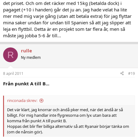
det priset. Och om det räcker med 15kg (betalda dock) i
pagaget (+10 i handen) går det ju an. Jag hade velat ha lite
mer med mig varje gång (utan att betala extra) för jag flyttar
mina saker undan för undan till Spanien så att jag slipper att
leja en flyttbil. Detta är en projekt som tar flera år, men så
måste jag jobba 5-6 år till...
rulle
R
Ny medlem
8 april 2011
#19
Från punkt A till B...
rinconada skrev:
Det vär klart, jag knorrar och ändå pker med, när det ändå är så
billigt. För mig handlar inte flygresorna om lyx utan bara att
komma från punkt A till punkt B.
Hoppas det blir fler billiga alternativ så att Ryanair börjar tänka om
(om de nånsin gör).