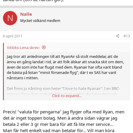
Nalle
N
Mycket välkänd medlem
6 april 2011
#13
Vitlöks-Lena skrev:
Jag tror att anledningen till att RyanAir så stolt meddelar, att de
ännu en gång landat i tid, är att folk älskar att snacka skit om dem,
även de som inte har flugit med dem. Ryanair har ofta varit bland
de bästa på listan ”minst försenade flyg”, där t ex SAS har varit
nånstans i mitten.
Det finns ju nånting som heter ”I love to hate Ryanair”. I en BBC-
intervju förra året undrade VD:n över varför alla hatar dem och
Click to expand...
ändå väljer så många att åka med dem! (De har mycket få tomma
stolar.) Själv har jag bara bra erfarenhet av dem. Incheckning och
ombordstigning kan vara lite rörig, resenärerna armbågar sig fram,
Precis! "valuta för pengarna" Jag flyger ofta med Ryan, men
men det visar ju bara hur vi människor egentligen är. Ryanairs
det är inget toppen bolag. Men à andra sidan vägrar jag
personal ombord har varit mycket bra de gångerna som jag har
betala 2 eller 3 gr mer bara för att fà lite mer service...
flugit med dem. Jag har fått ”valuta för pengarna”.
Man fàr helt enkelt vad man betalar för... Vill man köra