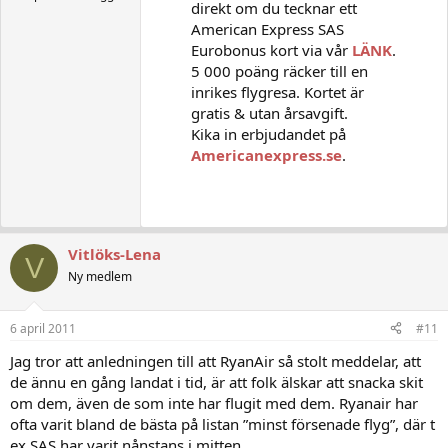
direkt om du tecknar ett
American Express SAS
Eurobonus kort via vår
LÄNK
.
5 000 poäng räcker till en
inrikes flygresa. Kortet är
gratis & utan årsavgift.
Kika in erbjudandet på
Americanexpress.se
.
Vitlöks-Lena
V
Ny medlem
6 april 2011
#11
Jag tror att anledningen till att RyanAir så stolt meddelar, att
de ännu en gång landat i tid, är att folk älskar att snacka skit
om dem, även de som inte har flugit med dem. Ryanair har
ofta varit bland de bästa på listan ”minst försenade flyg”, där t
ex SAS har varit nånstans i mitten.