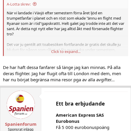
A-Lotta skrev:
När vi landade i Växjö efter semestern förra året ljöd en
trumpetfanfar i planet och en röst som ekade "ännu en flight med
Ryanair som är i tid"gapskrattt. Helt galet jag trodde inte att det var
sant. Är detta ngt nytt eller har jag alltid åkt med försenade flighter
tro?
Det var ju gentilt att toabesöken fortfarande är gratis det skulle ju
bli dyrt för någon som råkat ut för magsjuka under semestern.
Click to expand...
Lotta
De har haft dessa fanfarer så länge jag kan minnas. På alla
deras flighter. Jag har flugit ofta till London med dem, men
har nu börjat begränsa mina resor pga av alla avgifter...
Ett bra erbjudande
American Express SAS
Eurobonus
Spanienforum
Få 5 000 eurobonuspoäng
Sponsrat inlägg