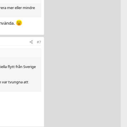
irera mer eller mindre
använda.
#7
iella flytt från Sverige
h var tvungna att