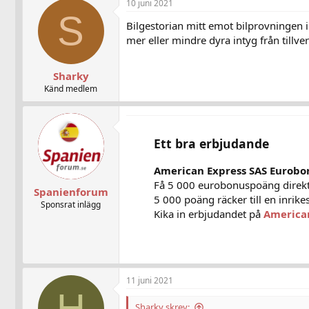
10 juni 2021
S
Bilgestorian mitt emot bilprovningen i 
mer eller mindre dyra intyg från tillv
Sharky
Känd medlem
Ett bra erbjudande
American Express SAS Eurobo
Få 5 000 eurobonuspoäng direkt
Spanienforum
5 000 poäng räcker till en inrikes
Sponsrat inlägg
Kika in erbjudandet på
America
11 juni 2021
H
Sharky skrev: