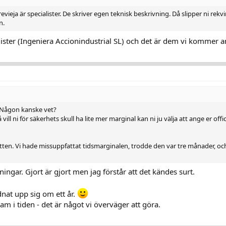
vieja är specialister. De skriver egen teknisk beskrivning. Då slipper ni rekv
n.
gister (Ingeniera Accionindustrial SL) och det är dem vi kommer 
. Någon kanske vet?
vill ni för säkerhets skull ha lite mer marginal kan ni ju välja att ange er offic
atten. Vi hade missuppfattat tidsmarginalen, trodde den var tre månader, oc
ngar. Gjort är gjort men jag förstår att det kändes surt.
nat upp sig om ett år.
 fram i tiden - det är något vi överväger att göra.