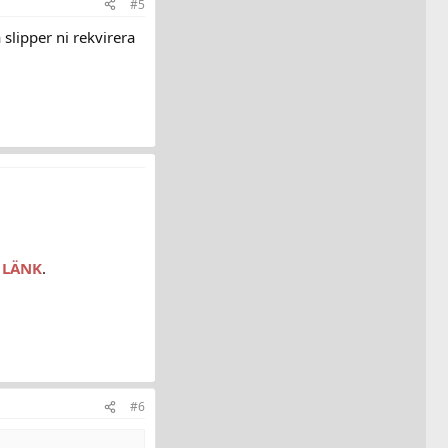
#5
 slipper ni rekvirera
r
LÄNK
.
#6