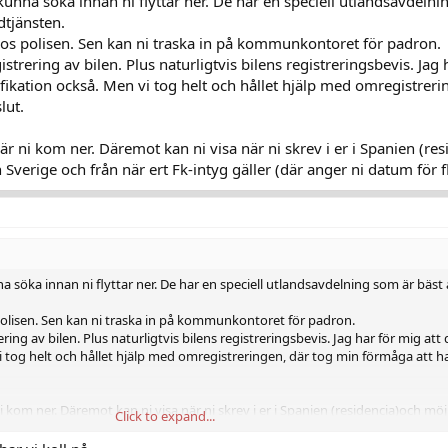
kunna söka innan ni flyttar ner. De har en speciell utlandsavdelni
dtjänsten.
 hos polisen. Sen kan ni traska in på kommunkontoret för padron.
rering av bilen. Plus naturligtvis bilens registreringsbevis. Jag h
ikation också. Men vi tog helt och hållet hjälp med omregistreri
lut.
när ni kom ner. Däremot kan ni visa när ni skrev i er i Spanien (re
 Sverige och från när ert Fk-intyg gäller (där anger ni datum för fl
 söka innan ni flyttar ner. De har en speciell utlandsavdelning som är bäst a
 polisen. Sen kan ni traska in på kommunkontoret för padron.
ing av bilen. Plus naturligtvis bilens registreringsbevis. Jag har för mig a
i tog helt och hållet hjälp med omregistreringen, där tog min förmåga att 
i kom ner. Däremot kan ni visa när ni skrev i er i Spanien (residencia)och möj
Click to expand...
ån när ert Fk-intyg gäller (där anger ni datum för flytt).