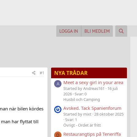
LOGGA IN
BLI MEDLEM
NYA TRÅDAR
#1
Meet a sexy girl in your area
A
Started by Andreas161
16 juli
2026
Svar: 0
Husbil och Camping
Avsked. Tack Spanienforum
 man när bilen kördes
Started by mixt
28 oktober 2025
Svar: 1
an har flyttat till
Övrigt - Ordet är fritt
Restaurangtips på Teneriffa
D