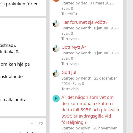
Started by dag
11 mars 2025
i praktiken för er.
Svar: 0
Teneriffa
Har forumet självdött?
Started by Kenth
8 januari 2025
Svar: 3
Torrevieja
ostnad).
Gott Nytt År
tillbaka &
Started by Kenth
1 januari 2025
Svar: 0
som kan hjälpa
Torrevieja
God Jul
ensktalande
Started by Kenth
23 december
2024
Svar: 0
Torrevieja
Är det någon som vet om
E
ch alla andra!
den kommunala skatten i
detta fall 595€ och plusvalia
990€ är avdragsgilla vid
försäljning ?
#2
Started by edvin
26 november