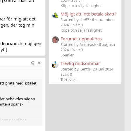
ng som är bäst att
2024
Svar: 1
Köpa och sälja fastighet
Möjligt att inte betala skatt?
ar för mig att det
Started by chr57
6 september
ngen, där tog min
2024
Svar: 0
Köpa och sälja fastighet
Forumet uppdateras
sidencia)och möjligen
Started by Andreash
6 augusti
ytt).
2024
Svar: 0
Spanien
Trevlig midsommar
#3
Started by Kenth
20 juni 2024
Svar: 0
Torrevieja
tt prata med, istället
tt det behövdes någon
hantera spansk
ligen när ni hos