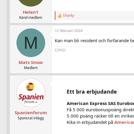
Helen1
Sharky
R
Känd medlem
e
a
12 februari 2024
c
M
t
Kan man bli resident och forfarande be
i
o
COYG!
n
s
:
Mats Snow
Medlem
Ett bra erbjudande
American Express SAS Eurobo
Få 5 000 eurobonuspoäng direkt
Spanienforum
5 000 poäng räcker till en inrikes
Sponsrat inlägg
Kika in erbjudandet på
America