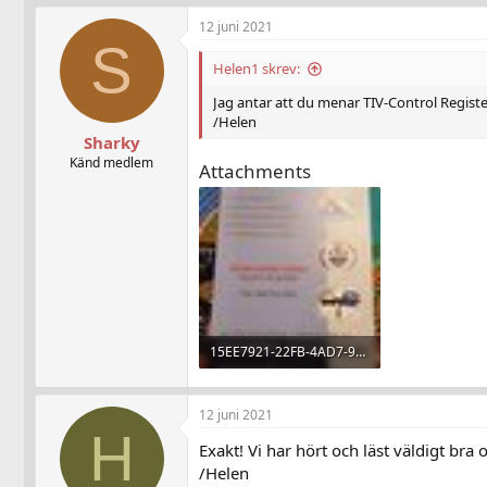
12 juni 2021
S
Helen1 skrev:
Jag antar att du menar TIV-Control Regist
/Helen
Sharky
Känd medlem
Attachments
15EE7921-22FB-4AD7-9BA1-79C99E791B7D.jpeg
109 KB · Visningar: 26
12 juni 2021
H
Exakt! Vi har hört och läst väldigt 
/Helen