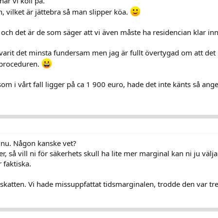
ar vi koll på.
 vilket är jättebra så man slipper köa.
ch det är de som säger att vi även måste ha residencian klar inn
varit det minsta fundersam men jag är fullt övertygad om att det 
m proceduren.
om i vårt fall ligger på ca 1 900 euro, hade det inte känts så ange
a nu. Någon kanske vet?
, så vill ni för säkerhets skull ha lite mer marginal kan ni ju välja 
r faktiska.
rtskatten. Vi hade missuppfattat tidsmarginalen, trodde den var t