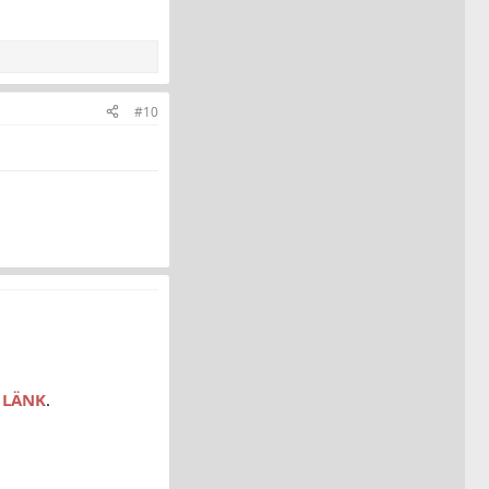
#10
r
LÄNK
.