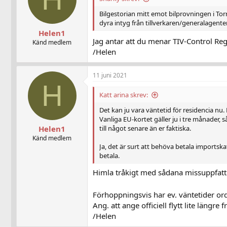
Bilgestorian mitt emot bilprovningen i Torre
dyra intyg från tillverkaren/generalagente
Helen1
Jag antar att du menar TIV-Control Re
Känd medlem
/Helen
11 juni 2021
H
Katt arina skrev:
Det kan ju vara väntetid för residencia nu
Vanliga EU-kortet gäller ju i tre månader, så 
till något senare än er faktiska.
Helen1
Känd medlem
Ja, det är surt att behöva betala importsk
betala.
Himla tråkigt med sådana missuppfattni
Förhoppningsvis har ev. väntetider ord
Ang. att ange officiell flytt lite längre
/Helen