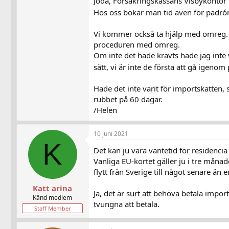
Jodå, Försäkringskassans Visbykontor h
Hos oss bokar man tid även för padrón,
Vi kommer också ta hjälp med omreg. o
proceduren med omreg.
Om inte det hade krävts hade jag inte 
sätt, vi är inte de första att gå igeno
Hade det inte varit för importskatten, s
rubbet på 60 dagar.
/Helen
10 juni 2021
K
Det kan ju vara väntetid för residenci
Vanliga EU-kortet gäller ju i tre månader
flytt från Sverige till något senare än e
Katt arina
Ja, det är surt att behöva betala impo
Känd medlem
tvungna att betala.
Staff Member