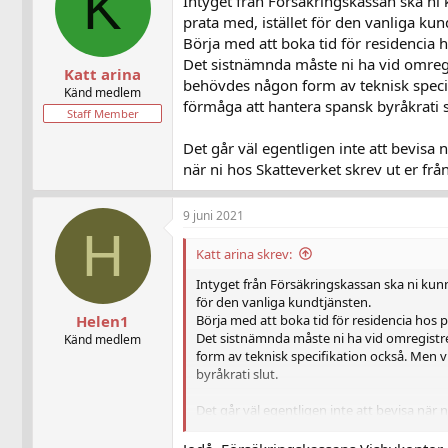
K
Intyget från Försäkringskassan ska ni 
prata med, istället för den vanliga kun
Börja med att boka tid för residencia
Det sistnämnda måste ni ha vid omregist
Katt arina
behövdes någon form av teknisk specif
Känd medlem
förmåga att hantera spansk byråkrati s
Staff Member
Det går väl egentligen inte att bevisa 
när ni hos Skatteverket skrev ut er från
9 juni 2021
H
Katt arina skrev:
Intyget från Försäkringskassan ska ni kunna
för den vanliga kundtjänsten.
Börja med att boka tid för residencia hos
Helen1
Det sistnämnda måste ni ha vid omregistrer
Känd medlem
form av teknisk specifikation också. Men v
byråkrati slut.
Det går väl egentligen inte att bevisa när n
Skatteverket skrev ut er från Sverige och fr