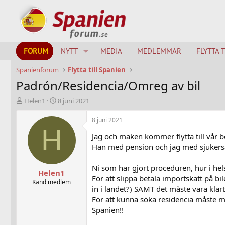
FORUM
NYTT
MEDIA
MEDLEMMAR
FLYTTA 
Spanienforum
Flytta till Spanien
Padrón/Residencia/Omreg av bil
T
S
Helen1
8 juni 2021
h
t
r
a
8 juni 2021
e
r
H
Jag och maken kommer flytta till vår b
a
t
d
d
Han med pension och jag med sjukersä
s
a
t
t
Ni som har gjort proceduren, hur i hels
Helen1
a
u
För att slippa betala importskatt på 
r
m
Känd medlem
in i landet?) SAMT det måste vara kla
t
För att kunna söka residencia måste ma
e
r
Spanien!!