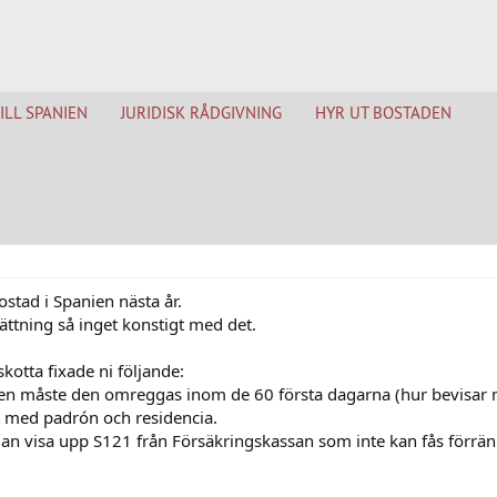
TILL SPANIEN
JURIDISK RÅDGIVNING
HYR UT BOSTADEN
ostad i Spanien nästa år.
ttning så inget konstigt med det.
kotta fixade ni följande:
bilen måste den omreggas inom de 60 första dagarna (hur bevisar
rt med padrón och residencia.
n visa upp S121 från Försäkringskassan som inte kan fås förrän m