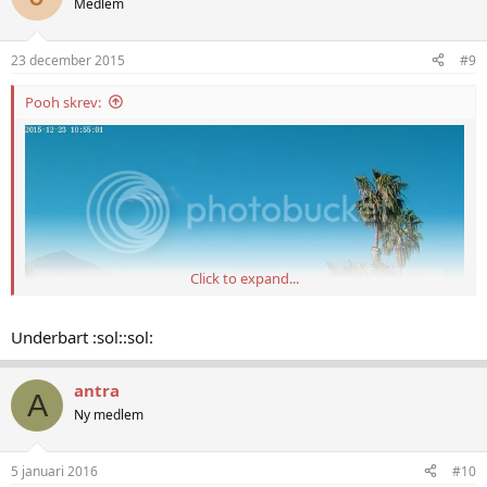
Medlem
23 december 2015
#9
Pooh skrev:
Click to expand...
Underbart :sol::sol:
antra
A
Ny medlem
5 januari 2016
#10