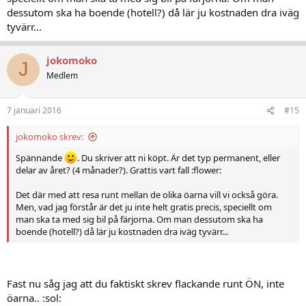
dessutom ska ha boende (hotell?) då lär ju kostnaden dra iväg
tyvärr...
jokomoko
J
Medlem
7 januari 2016
#15
jokomoko skrev:
Spännande
. Du skriver att ni köpt. Är det typ permanent, eller
delar av året? (4 månader?). Grattis vart fall :flower:
Det där med att resa runt mellan de olika öarna vill vi också göra.
Men, vad jag förstår är det ju inte helt gratis precis, speciellt om
man ska ta med sig bil på färjorna. Om man dessutom ska ha
boende (hotell?) då lär ju kostnaden dra iväg tyvärr...
Fast nu såg jag att du faktiskt skrev flackande runt ÖN, inte
öarna.. :sol: