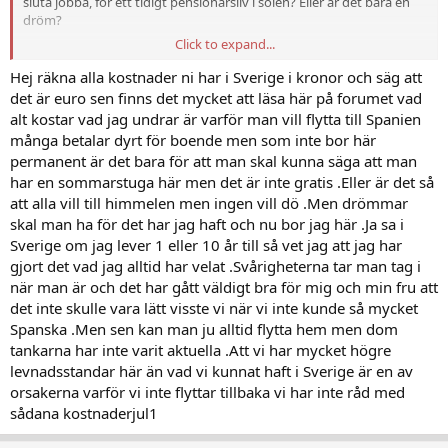
sluta jobba, för ett tidigt pensionärsliv i solen? Eller är det bara en
dröm?
Click to expand...
Vi är ett par, runt 60 år unga. Låt oss säga att vi som bas kommer att
ha bostad och bil i Las Palmas inköpt utan lån, samt i övrigt
Hej räkna alla kostnader ni har i Sverige i kronor och säg att
skuldfria - dvs. inga kapitalkostnader.
det är euro sen finns det mycket att läsa här på forumet vad
alt kostar vad jag undrar är varför man vill flytta till Spanien
Eftersom vi kommer att ha mycket fritid vill vi gärna handla
många betalar dyrt för boende men som inte bor här
matvaror på marknader och tillaga mycket mat själva, men vill ändå
permanent är det bara för att man skal kunna säga att man
unna oss lyxen att äta ute par gånger i veckan.
har en sommarstuga här men det är inte gratis .Eller är det så
Vilken är den minsta månadsbudgeten (2 pers) man törs räkna
att alla vill till himmelen men ingen vill dö .Men drömmar
med.
skal man ha för det har jag haft och nu bor jag här .Ja sa i
Sverige om jag lever 1 eller 10 år till så vet jag att jag har
- Mat & hygien
gjort det vad jag alltid har velat .Svårigheterna tar man tag i
- Restaurangbesök 2-3ggr/vecka
när man är och det har gått väldigt bra för mig och min fru att
- Försäkringar
det inte skulle vara lätt visste vi när vi inte kunde så mycket
- El, tele, vatten
- Skatter
Spanska .Men sen kan man ju alltid flytta hem men dom
- Ev. sjukvårdsförsäkringar?
tankarna har inte varit aktuella .Att vi har mycket högre
- Bilskatt/försäkringar
levnadsstandar här än vad vi kunnat haft i Sverige är en av
- Lokaltrafik
orsakerna varför vi inte flyttar tillbaka vi har inte råd med
- Allt övrigt..?
sådana kostnaderjul1