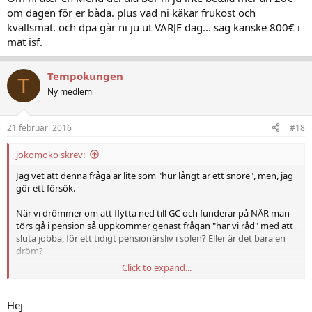
om dagen för er bàda. plus vad ni käkar frukost och
kvällsmat. och dpa gàr ni ju ut VARJE dag... säg kanske 800€ i
mat isf.
Tempokungen
T
Ny medlem
21 februari 2016
#18
jokomoko skrev:
Jag vet att denna fråga är lite som "hur långt är ett snöre", men, jag
gör ett försök.
När vi drömmer om att flytta ned till GC och funderar på NÄR man
törs gå i pension så uppkommer genast frågan "har vi råd" med att
sluta jobba, för ett tidigt pensionärsliv i solen? Eller är det bara en
dröm?
Click to expand...
Vi är ett par, runt 60 år unga. Låt oss säga att vi som bas kommer att
ha bostad och bil i Las Palmas inköpt utan lån, samt i övrigt
skuldfria - dvs. inga kapitalkostnader.
Hej