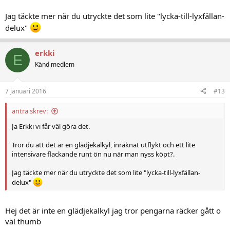
Jag täckte mer när du utryckte det som lite "lycka-till-lyxfällan-
delux"
erkki
E
Känd medlem
7 januari 2016
#13
antra skrev:
Ja Erkki vi får väl göra det.
Tror du att det är en glädjekalkyl, inräknat utflykt och ett lite
intensivare flackande runt ön nu när man nyss köpt?.
Jag täckte mer när du utryckte det som lite "lycka-till-lyxfällan-
delux"
Hej det är inte en glädjekalkyl jag tror pengarna räcker gått o
väl thumb