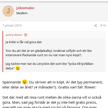
jokomoko
J
Medlem
7 januari 2016
#14
antra skrev:
Ja Erkki vi får väl göra det.
Tror du att det är en glädjekalkyl, inräknat utflykt och ett lite
intensivare flackande runt ön nu när man nyss köpt?.
Jag täckte mer när du utryckte det som lite "lycka-till-lyxfällan-
delux"
Spännande
. Du skriver att ni köpt. Är det typ permanent,
eller delar av året? (4 månader?). Grattis vart fall :flower:
Det där med att resa runt mellan de olika öarna vill vi också
göra. Men, vad jag förstår är det ju inte helt gratis precis,
speciellt om man ska ta med sig bil på färjorna. Om man