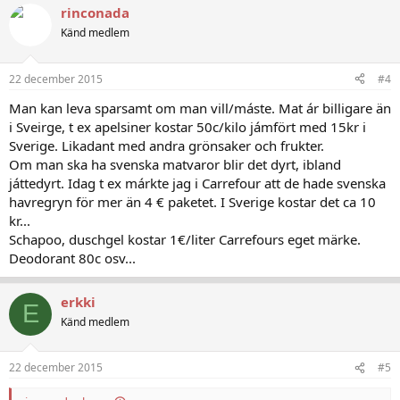
Är 20,000kr/månad en möjlig budget att leva på?
rinconada
Känd medlem
Har läst att en genomsnittlig månadslön efter skatt för lokalfolk i GC
är runt 15,000Kr efter skatt - men det kanske är vanligt att båda
arbetar?
22 december 2015
#4
Man kan leva sparsamt om man vill/máste. Mat ár billigare än
i Sveirge, t ex apelsiner kostar 50c/kilo jámfört med 15kr i
Sverige. Likadant med andra grönsaker och frukter.
Om man ska ha svenska matvaror blir det dyrt, ibland
játtedyrt. Idag t ex márkte jag i Carrefour att de hade svenska
havregryn för mer än 4 € paketet. I Sverige kostar det ca 10
kr...
Schapoo, duschgel kostar 1€/liter Carrefours eget märke.
Deodorant 80c osv...
erkki
E
Känd medlem
22 december 2015
#5