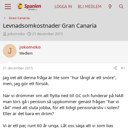
LOGGA IN
BLI MEDLEM
Gran Canaria
Levnadsomkostnader Gran Canaria
T
S
jokomoko
21 december 2015
h
t
r
a
jokomoko
J
e
r
Medlem
a
t
d
d
s
a
21 december 2015
#1
t
t
a
u
Jag vet att denna fråga är lite som "hur långt är ett snöre",
r
m
men, jag gör ett försök.
t
e
När vi drömmer om att flytta ned till GC och funderar på NÄR
r
man törs gå i pension så uppkommer genast frågan "har vi
råd" med att sluta jobba, för ett tidigt pensionärsliv i solen?
Eller är det bara en dröm?
Vi är ett par, runt 60 år unga. Låt oss säga att vi som bas