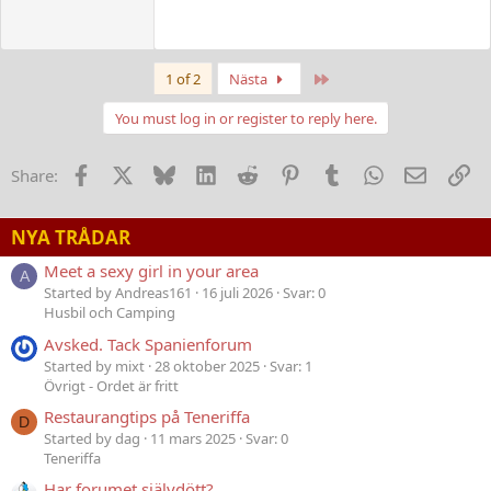
Last
1 of 2
Nästa
You must log in or register to reply here.
Facebook
X
Bluesky
LinkedIn
Reddit
Pinterest
Tumblr
WhatsApp
E-post
Lä
Share:
NYA TRÅDAR
Meet a sexy girl in your area
A
Started by Andreas161
16 juli 2026
Svar: 0
Husbil och Camping
Avsked. Tack Spanienforum
Started by mixt
28 oktober 2025
Svar: 1
Övrigt - Ordet är fritt
Restaurangtips på Teneriffa
D
Started by dag
11 mars 2025
Svar: 0
Teneriffa
Har forumet självdött?