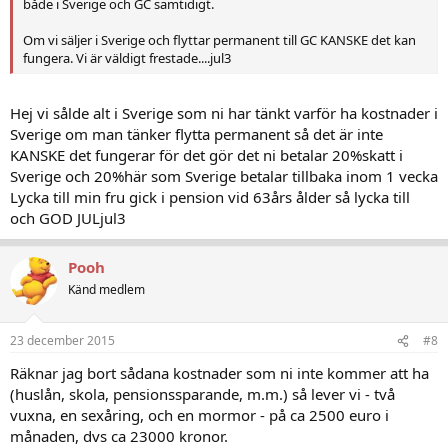
både i Sverige och GC samtidigt.
Om vi säljer i Sverige och flyttar permanent till GC KANSKE det kan
fungera. Vi är väldigt frestade....jul3
Hej vi sålde alt i Sverige som ni har tänkt varför ha kostnader i
Sverige om man tänker flytta permanent så det är inte
KANSKE det fungerar för det gör det ni betalar 20%skatt i
Sverige och 20%här som Sverige betalar tillbaka inom 1 vecka
Lycka till min fru gick i pension vid 63års ålder så lycka till
och GOD JULjul3
Pooh
Känd medlem
23 december 2015
#8
Räknar jag bort sådana kostnader som ni inte kommer att ha
(huslån, skola, pensionssparande, m.m.) så lever vi - två
vuxna, en sexåring, och en mormor - på ca 2500 euro i
månaden, dvs ca 23000 kronor.