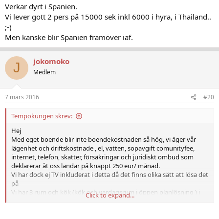
Verkar dyrt i Spanien.
Vi lever gott 2 pers på 15000 sek inkl 6000 i hyra, i Thailand..
;-)
Men kanske blir Spanien framöver iaf.
jokomoko
J
Medlem
7 mars 2016
#20
Tempokungen skrev:
Hej
Med eget boende blir inte boendekostnaden så hög, vi äger vår
lägenhet och driftskostnade , el, vatten, sopavgift comunityfee,
internet, telefon, skatter, försäkringar och juridiskt ombud som
deklarerar åt oss landar på knappt 250 eur/ månad.
Vi har dock ej TV inkluderat i detta då det finns olika sätt att lösa det
på
Vi har 3 rum och kök (kök och vardagsrum i öppen planlösning ) i
Click to expand...
Puerto Rico, ca 60 m2+ 20m2 balkong.
Om ni flyttar och blir recidencia har ni en hel del rabbatter på