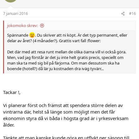
7 januari 2016
#16
jokomoko skrev:
Spännande
. Du skriver att ni köpt. Är det typ permanent, eller
delar av året? (4 månader?). Grattis vart fall :flower:
Det där med att resa runt mellan de olika öarna vill vi också göra.
Men, vad jag förstår är det ju inte helt gratis precis, speciellt om
man ska ta med sig bil på färjorna. Om man dessutom ska ha
boende (hotell?) då lär ju kostnaden dra iväg tyvärr...
Tackar !,
Vi planerar först och främst att spendera större delen av
vintrarna där, helst så länge som möjligt men det får
ekonomin styra då vi båda i högsta grad är i yrkesverksam
ålder.
Tänkte att man kanske kunde göra en utflykt per säsong till