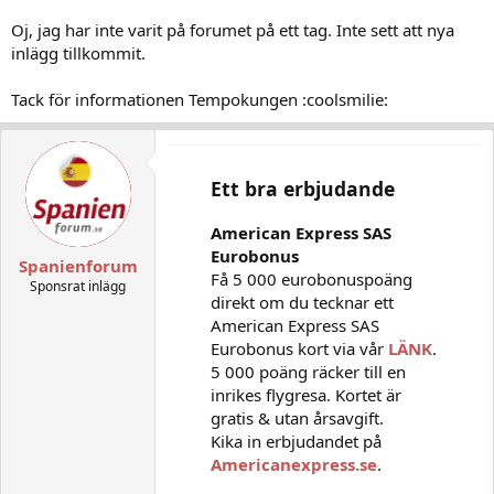
transporter med buss, båt flyg osv.
Oj, jag har inte varit på forumet på ett tag. Inte sett att nya
inlägg tillkommit.
20 000/ månad borde inte vara några problem
Lycka till
Tack för informationen Tempokungen :coolsmilie:
Ett bra erbjudande
American Express SAS
Eurobonus
Spanienforum
Få 5 000 eurobonuspoäng
Sponsrat inlägg
direkt om du tecknar ett
American Express SAS
Eurobonus kort via vår
LÄNK
.
5 000 poäng räcker till en
inrikes flygresa. Kortet är
gratis & utan årsavgift.
Kika in erbjudandet på
Americanexpress.se
.