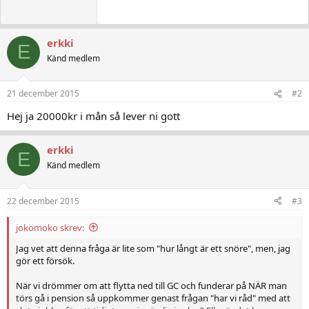
erkki
E
Känd medlem
21 december 2015
#2
Hej ja 20000kr i mån så lever ni gott
erkki
E
Känd medlem
22 december 2015
#3
jokomoko skrev:
Jag vet att denna fråga är lite som "hur långt är ett snöre", men, jag
gör ett försök.
När vi drömmer om att flytta ned till GC och funderar på NÄR man
törs gå i pension så uppkommer genast frågan "har vi råd" med att