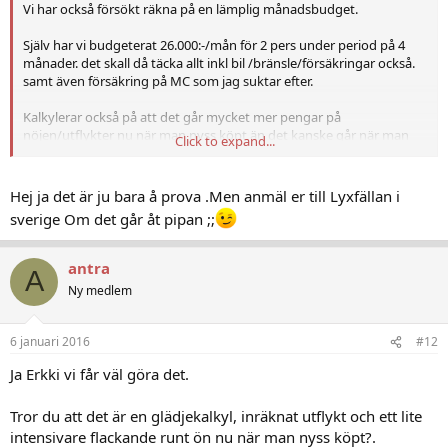
Vi har också försökt räkna på en lämplig månadsbudget.
Själv har vi budgeterat 26.000:-/mån för 2 pers under period på 4
månader. det skall då täcka allt inkl bil /bränsle/försäkringar också.
samt även försäkring på MC som jag suktar efter.
Kalkylerar också på att det går mycket mer pengar på
nöjen/utflykter nu när man nyss köpt än det kanske går när man
Click to expand...
lugnat ner sig lite.
Vi vill även kunna besöka åtminstone en av grannöarna
Hej ja det är ju bara å prova .Men anmäl er till Lyxfällan i
utflyktsmässigt under tiden inkluderat i budgeten.
sverige Om det går åt pipan ;;
Vi gillar verkligen inte att snåla så jag hoppas vår budget täcker.
antra
A
Ny medlem
6 januari 2016
#12
Ja Erkki vi får väl göra det.
Tror du att det är en glädjekalkyl, inräknat utflykt och ett lite
intensivare flackande runt ön nu när man nyss köpt?.