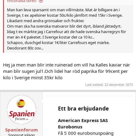
rinconada skrev:
Man kan leva sparsamt om man vill/máste. Mat ár billigare än i
Sveirge, t ex apelsiner kostar 50c/kilo jámfört med 15kr i Sverige.
Likadant med andra grönsaker och frukter.
Om man ska ha svenska matvaror blir det dyrt, ibland játtedyrt.
Idag t ex márkte jag i Carrefour att de hade svenska havregryn för
mer än 4 € paketet. I Sverige kostar det ca 10 kr...
Schapoo, duschgel kostar 1€/liter Carrefours eget märke.
Deodorant 80c osv...
Hej ja men man blir inte ruinerad om vill ha Kalles kaviar när
man blir sugen jul1.Och lidel har röd paprika för 99cent per
kilo i Sverige minst 35kr kilo
Last edited:
22 december 2015
Ett bra erbjudande
American Express SAS
Eurobonus
Spanienforum
Få 5 000 eurobonuspoäng
Sponsrat inlägg