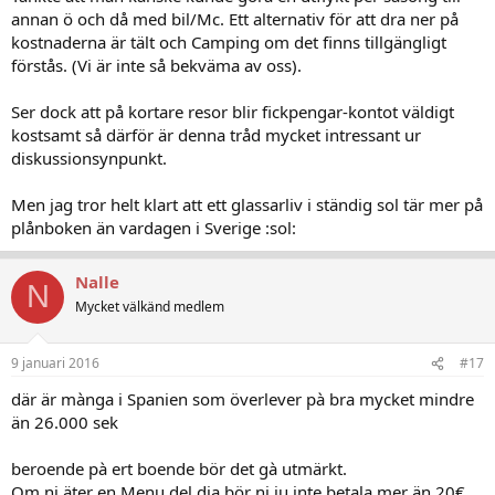
annan ö och då med bil/Mc. Ett alternativ för att dra ner på
kostnaderna är tält och Camping om det finns tillgängligt
förstås. (Vi är inte så bekväma av oss).
Ser dock att på kortare resor blir fickpengar-kontot väldigt
kostsamt så därför är denna tråd mycket intressant ur
diskussionsynpunkt.
Men jag tror helt klart att ett glassarliv i ständig sol tär mer på
plånboken än vardagen i Sverige :sol:
Nalle
N
Mycket välkänd medlem
9 januari 2016
#17
där är mànga i Spanien som överlever pà bra mycket mindre
än 26.000 sek
beroende pà ert boende bör det gà utmärkt.
Om ni äter en Menu del dia bör ni ju inte betala mer än 20€