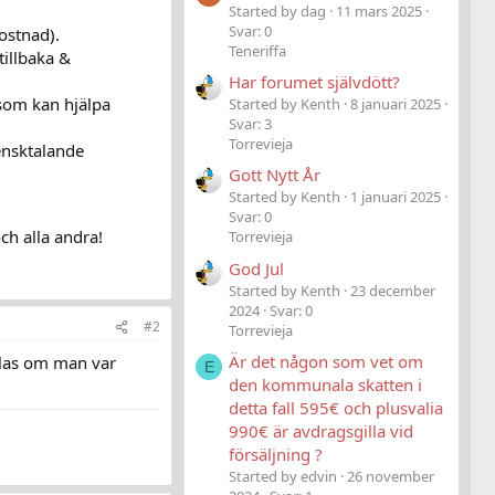
Started by dag
11 mars 2025
Svar: 0
ostnad).
Teneriffa
tillbaka &
Har forumet självdött?
som kan hjälpa
Started by Kenth
8 januari 2025
Svar: 3
Torrevieja
ensktalande
Gott Nytt År
Started by Kenth
1 januari 2025
Svar: 0
ch alla andra!
Torrevieja
God Jul
Started by Kenth
23 december
2024
Svar: 0
#2
Torrevieja
Är det någon som vet om
talas om man var
E
den kommunala skatten i
detta fall 595€ och plusvalia
990€ är avdragsgilla vid
försäljning ?
Started by edvin
26 november