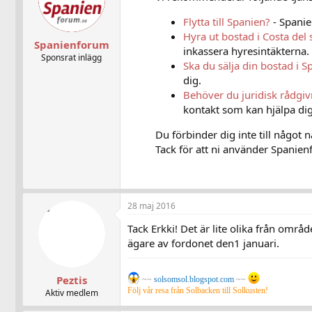
Flytta till Spanien?
- Spanie
Hyra ut bostad i Costa del 
Spanienforum
inkassera hyresintäkterna.
Sponsrat inlägg
Ska du sälja din bostad i S
dig.
Behöver du juridisk rådgi
kontakt som kan hjälpa dig
Du förbinder dig inte till något 
Tack för att ni använder Spanienf
28 maj 2016
Tack Erkki! Det är lite olika från områ
ägare av fordonet den1 januari.
Peztis
~~
solsomsol.blogspot.com
~~
Följ vår resa från Solbacken till Solkusten!
Aktiv medlem