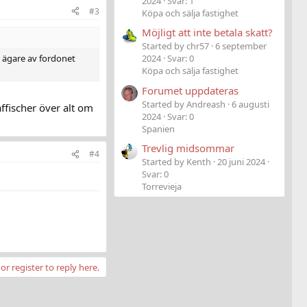
2024
Svar: 1
#3
Köpa och sälja fastighet
Möjligt att inte betala skatt?
Started by chr57
6 september
r ägare av fordonet
2024
Svar: 0
Köpa och sälja fastighet
Forumet uppdateras
Started by Andreash
6 augusti
ffischer över alt om
2024
Svar: 0
Spanien
Trevlig midsommar
#4
Started by Kenth
20 juni 2024
Svar: 0
Torrevieja
or register to reply here.