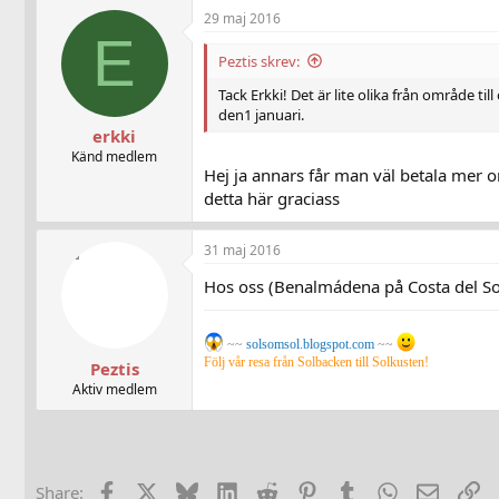
29 maj 2016
E
Peztis skrev:
Tack Erkki! Det är lite olika från område t
den1 januari.
erkki
Känd medlem
Hej ja annars får man väl betala mer 
detta här graciass
31 maj 2016
Hos oss (Benalmádena på Costa del Sol)
~~
solsomsol.blogspot.com
~~
Följ vår resa från Solbacken till Solkusten!
Peztis
Aktiv medlem
Facebook
X
Bluesky
LinkedIn
Reddit
Pinterest
Tumblr
WhatsApp
E-post
Lä
Share: