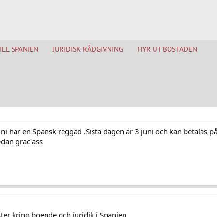
TILL SPANIEN
JURIDISK RÅDGIVNING
HYR UT BOSTADEN
m ni har en Spansk reggad .Sista dagen är 3 juni och kan betalas 
edan graciass
er kring boende och juridik i Spanien.