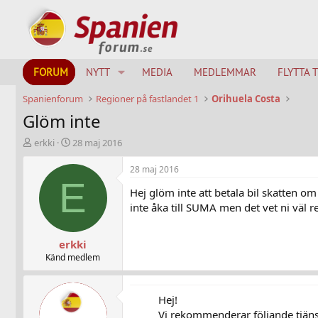
FORUM
NYTT
MEDIA
MEDLEMMAR
FLYTTA 
Spanienforum
Regioner på fastlandet 1
Orihuela Costa
Glöm inte
T
S
erkki
28 maj 2016
h
t
r
a
28 maj 2016
e
r
E
Hej glöm inte att betala bil skatten o
a
t
d
d
inte åka till SUMA men det vet ni väl r
s
a
t
t
erkki
a
u
r
m
Känd medlem
t
e
r
Hej!
Vi rekommenderar följande tjänst