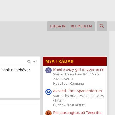
LOGGA IN
BLI MEDLEM
NYA TRÅDAR
#1
Meet a sexy girl in your area
på bank ni behöver
A
Started by Andreas161
16 juli
2026
Svar: 0
Husbil och Camping
Avsked. Tack Spanienforum
Started by mixt
28 oktober 2025
Svar: 1
Övrigt - Ordet är fritt
Restaurangtips på Teneriffa
D