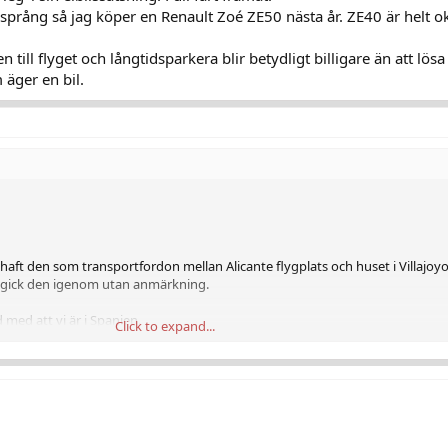
rsprång så jag köper en Renault Zoé ZE50 nästa år. ZE40 är helt o
en till flyget och långtidsparkera blir betydligt billigare än att lös
 äger en bil.
 haft den som transportfordon mellan Alicante flygplats och huset i Villajoy
er gick den igenom utan anmärkning.
d med att vi är i Spanien.
Click to expand...