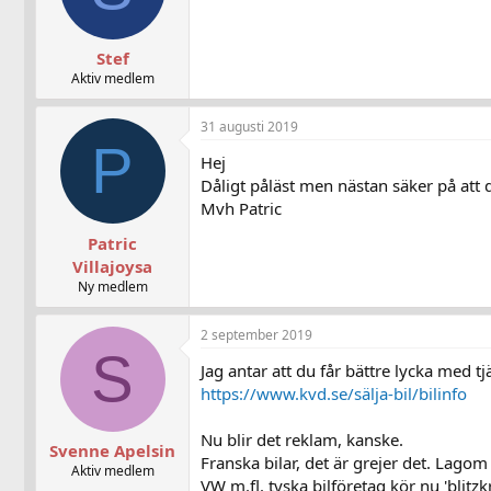
Stef
Aktiv medlem
31 augusti 2019
P
Hej
Dåligt påläst men nästan säker på att d
Mvh Patric
Patric
Villajoysa
Ny medlem
2 september 2019
S
Jag antar att du får bättre lycka med 
https://www.kvd.se/sälja-bil/bilinfo
Nu blir det reklam, kanske.
Svenne Apelsin
Franska bilar, det är grejer det. Lagom 
Aktiv medlem
VW m.fl. tyska bilföretag kör nu 'blitzkr