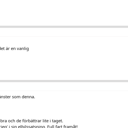
et är en vanlig
tjänster som denna.
bra och de förbättrar lite i taget.
ieg' i sin elbilssatsning. Full fart framåt!