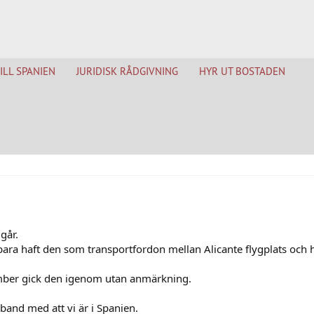
TILL SPANIEN
JURIDISK RÅDGIVNING
HYR UT BOSTADEN
går.
bara haft den som transportfordon mellan Alicante flygplats och h
cember gick den igenom utan anmärkning.
mband med att vi är i Spanien.