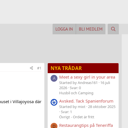
LOGGA IN
BLI MEDLEM
NYA TRÅDAR
#1
Meet a sexy girl in your area
A
Started by Andreas161
16 juli
2026
Svar: 0
Husbil och Camping
Avsked. Tack Spanienforum
uset i Villajoyosa där
Started by mixt
28 oktober 2025
Svar: 1
Övrigt - Ordet är fritt
Restaurangtips på Teneriffa
D