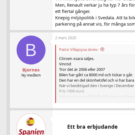
Men, Renault verkar ju ha typ 7 års fö
ett flertal gånger.
Knepig miljöpolitik i Svedala. Att ta bil
parkering på annat vis, för många som
2 mars 2020
B
Patric Villajoysa skrev:
Citroen xsara säljes.
Vinröd
Tror det är 2006 eller 2007
Bjornes
Bilen har gått ca 8000 mil och tickar o går.
Ny medlem
Den har en del skönhetsfel och vi har bara
När vi besiktigad den i Sverige i Decemb
Pris 1000 euro
Vid ev intresse så blir försäljning i samban
Mvh Patric
Ett bra erbjudande