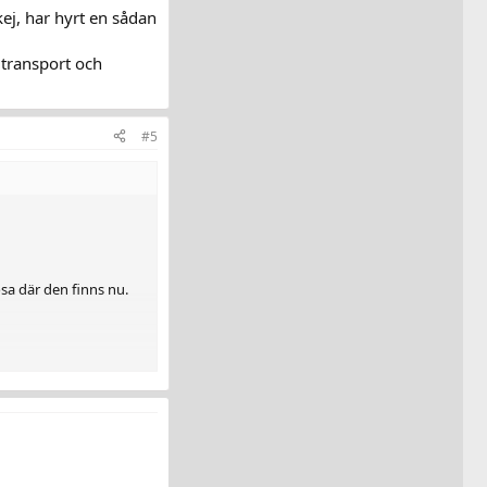
kej, har hyrt en sådan
a transport och
#5
osa där den finns nu.