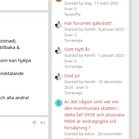
Started by dag
11 mars 2025
Svar: 0
Teneriffa
Har forumet självdött?
Started by Kenth
8 januari 2025
Svar: 3
ostnad).
Torrevieja
tillbaka &
Gott Nytt År
Started by Kenth
1 januari 2025
som kan hjälpa
Svar: 0
Torrevieja
ensktalande
God Jul
Started by Kenth
23 december
2024
Svar: 0
Torrevieja
ch alla andra!
Är det någon som vet om
E
den kommunala skatten i
detta fall 595€ och plusvalia
990€ är avdragsgilla vid
#2
försäljning ?
Started by edvin
26 november