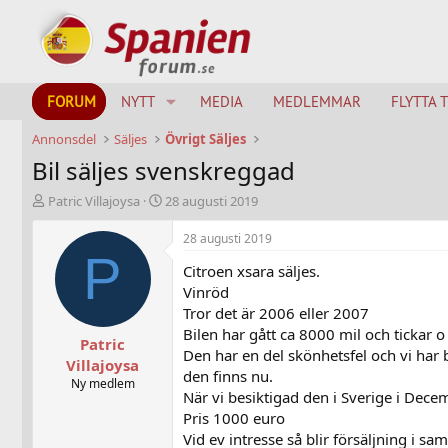
FORUM
NYTT
MEDIA
MEDLEMMAR
FLYTTA 
Annonsdel
Säljes
Övrigt Säljes
Bil säljes svenskreggad
T
S
Patric Villajoysa
28 augusti 2019
h
t
r
a
28 augusti 2019
e
r
P
Citroen xsara säljes.
a
t
d
d
Vinröd
s
a
Tror det är 2006 eller 2007
t
t
Bilen har gått ca 8000 mil och tickar o 
Patric
a
u
Den har en del skönhetsfel och vi har 
r
m
Villajoysa
den finns nu.
t
Ny medlem
När vi besiktigad den i Sverige i De
e
r
Pris 1000 euro
Vid ev intresse så blir försäljning i sa