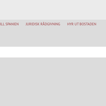
TILL SPANIEN
JURIDISK RÅDGIVNING
HYR UT BOSTADEN