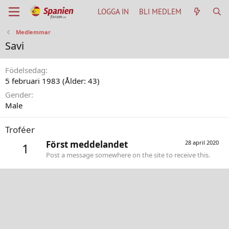
LOGGA IN
BLI MEDLEM
Medlemmar
Savi
Födelsedag
5 februari 1983 (Ålder: 43)
Gender
Male
Troféer
Först meddelandet
28 april 2020
1
Post a message somewhere on the site to receive this.