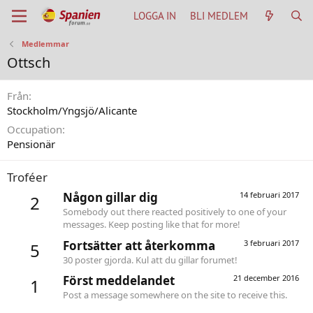
LOGGA IN
BLI MEDLEM
Medlemmar
Ottsch
Från
Stockholm/Yngsjö/Alicante
Occupation
Pensionär
Troféer
Någon gillar dig
14 februari 2017
2
Somebody out there reacted positively to one of your
messages. Keep posting like that for more!
Fortsätter att återkomma
3 februari 2017
5
30 poster gjorda. Kul att du gillar forumet!
Först meddelandet
21 december 2016
1
Post a message somewhere on the site to receive this.