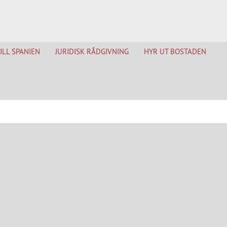
TILL SPANIEN
JURIDISK RÅDGIVNING
HYR UT BOSTADEN