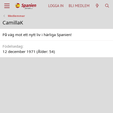
LOGGA IN
BLI MEDLEM
Medlemmar
CamillaK
På väg mot ett nytt liv i härliga Spanien!
Födelsedag
12 december 1971 (Ålder: 54)