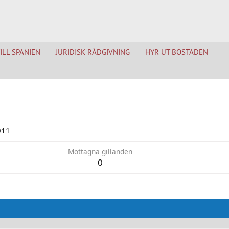
TILL SPANIEN
JURIDISK RÅDGIVNING
HYR UT BOSTADEN
011
Mottagna gillanden
0