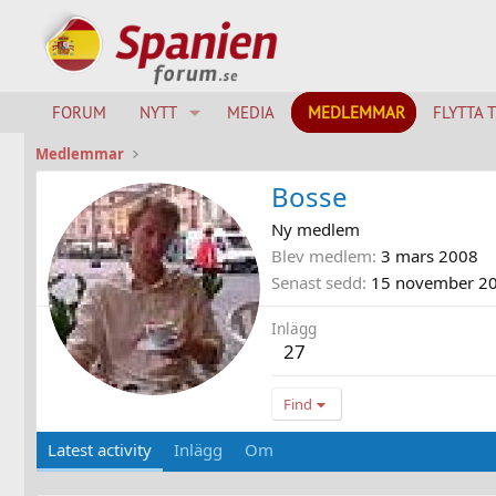
FORUM
NYTT
MEDIA
MEDLEMMAR
FLYTTA 
Medlemmar
Bosse
Ny medlem
Blev medlem
3 mars 2008
Senast sedd
15 november 2
Inlägg
27
Find
Latest activity
Inlägg
Om