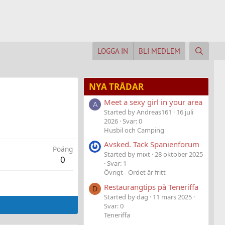
LOGGA IN
BLI MEDLEM
NYA TRÅDAR
Meet a sexy girl in your area
A
Started by Andreas161
16 juli
2026
Svar: 0
Husbil och Camping
Avsked. Tack Spanienforum
Poäng
Started by mixt
28 oktober 2025
0
Svar: 1
Övrigt - Ordet är fritt
Restaurangtips på Teneriffa
D
Started by dag
11 mars 2025
Svar: 0
Teneriffa