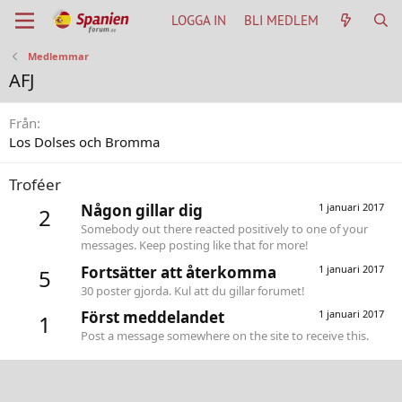
LOGGA IN
BLI MEDLEM
Medlemmar
AFJ
Från
Los Dolses och Bromma
Troféer
Någon gillar dig
1 januari 2017
2
Somebody out there reacted positively to one of your
messages. Keep posting like that for more!
Fortsätter att återkomma
1 januari 2017
5
30 poster gjorda. Kul att du gillar forumet!
Först meddelandet
1 januari 2017
1
Post a message somewhere on the site to receive this.