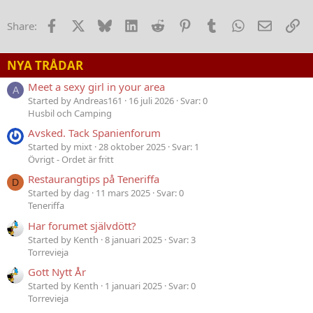
Facebook
X
Bluesky
LinkedIn
Reddit
Pinterest
Tumblr
WhatsApp
E-post
Lä
Share:
NYA TRÅDAR
Meet a sexy girl in your area
A
Started by Andreas161
16 juli 2026
Svar: 0
Husbil och Camping
Avsked. Tack Spanienforum
Started by mixt
28 oktober 2025
Svar: 1
Övrigt - Ordet är fritt
Restaurangtips på Teneriffa
D
Started by dag
11 mars 2025
Svar: 0
Teneriffa
Har forumet självdött?
Started by Kenth
8 januari 2025
Svar: 3
Torrevieja
Gott Nytt År
Started by Kenth
1 januari 2025
Svar: 0
Torrevieja