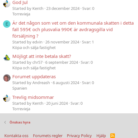
God Jul
Started by Kenth
23 december 2024
Svar: 0
Torrevieja
Är det någon som vet om den kommunala skatten i detta
E
fall 595€ och plusvalia 990€ är avdragsgilla vid
försäljning ?
Started by edvin
26 november 2024
Svar: 1
Köpa och sälja fastighet
Möjligt att inte betala skatt?
Started by chr57
6 september 2024
Svar: 0
Köpa och sälja fastighet
Forumet uppdateras
Started by Andreash
6 augusti 2024
Svar: 0
Spanien
Trevlig midsommar
Started by Kenth
20 juni 2024
Svar: 0
Torrevieja
Önskas hyra
Kontakta oss
Forumets regler
Privacy Policy
Hjälp
R