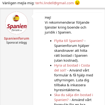
Vänligen mejla mig:
terhi.lindell@gmail.com
Hej!
Vi rekommenderar följande
tjänster kring boende och
juridik i Spanien.
Spanienforum
Flytta till Spanien?
-
Sponsrat inlägg
Spanienforum hjälper
skandinaver att hitta
rätt bostad i Spanien
(utan kostnad).
Hyra ut bostad i Costa
del sol?
- Använd vårt
formulär & få hjälp med
uthyrningen. Luta dig
tillbaka & inkassera
hyresintäkterna.
Ska du sälja din bostad i
Spanien?
- Använd vårt
formulär för en bra