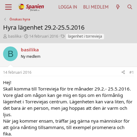
LOGGA IN
BLI MEDLEM
Önskas hyra
Hyra lägenhet 29.2-25.5.2016
T
S
T
basilika
14 februari 2016
lägenhet i torrevieja
h
t
a
r
a
g
basilika
B
e
r
s
Ny medlem
a
t
d
d
s
a
14 februari 2016
#1
t
t
a
u
Hej!
r
m
Skall komma till Torrevieja för tre månader 29.2.- 25.5.2016.
t
Vore glad om någon kan ge mig en tips om en förmånlig
e
lägenhet i Torreviejas centrum. Lägenheten kan vara liten, för
r
det bara är en person, men jag hoppas att den är varm och
ljus.
När jag kommer ensam, träffar jag gärna nya människor för
att göra nånting tillsammans, till exempel promenera och
fika.