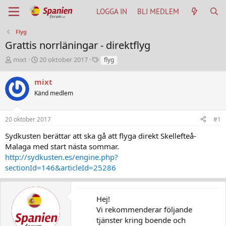
LOGGA IN
BLI MEDLEM
Flyg
Grattis norrläningar - direktflyg
T
S
T
mixt
20 oktober 2017
flyg
h
t
a
r
a
g
mixt
e
r
s
Känd medlem
a
t
d
d
s
a
20 oktober 2017
#1
t
t
a
u
Sydkusten berättar att ska gå att flyga direkt Skellefteå-
r
m
Malaga med start nästa sommar.
t
http://sydkusten.es/engine.php?
e
sectionId=146&articleId=25286
r
Hej!
Vi rekommenderar följande
tjänster kring boende och