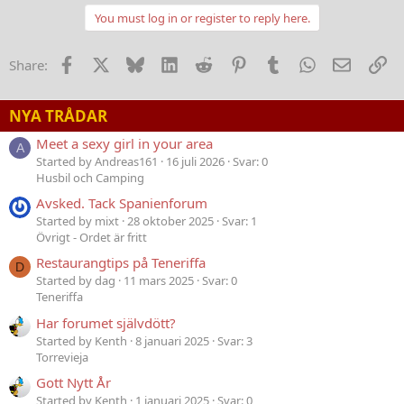
You must log in or register to reply here.
Facebook
X
Bluesky
LinkedIn
Reddit
Pinterest
Tumblr
WhatsApp
E-post
Lä
Share:
NYA TRÅDAR
Meet a sexy girl in your area
A
Started by Andreas161
16 juli 2026
Svar: 0
Husbil och Camping
Avsked. Tack Spanienforum
Started by mixt
28 oktober 2025
Svar: 1
Övrigt - Ordet är fritt
Restaurangtips på Teneriffa
D
Started by dag
11 mars 2025
Svar: 0
Teneriffa
Har forumet självdött?
Started by Kenth
8 januari 2025
Svar: 3
Torrevieja
Gott Nytt År
Started by Kenth
1 januari 2025
Svar: 0