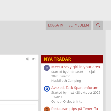
LOGGA IN
BLI MEDLEM
NYA TRÅDAR
#1
Meet a sexy girl in your area
A
Started by Andreas161
16 juli
2026
Svar: 0
Husbil och Camping
Avsked. Tack Spanienforum
Started by mixt
28 oktober 2025
Svar: 1
Övrigt - Ordet är fritt
Restaurangtips på Teneriffa
D