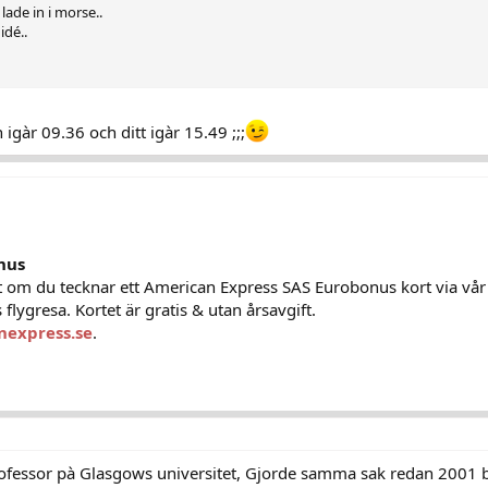
ade in i morse..
idé..
igàr 09.36 och ditt igàr 15.49 ;;;
nus
 om du tecknar ett American Express SAS Eurobonus kort via vå
 flygresa. Kortet är gratis & utan årsavgift.
nexpress.se
.
Professor pà Glasgows universitet, Gjorde samma sak redan 2001 ba