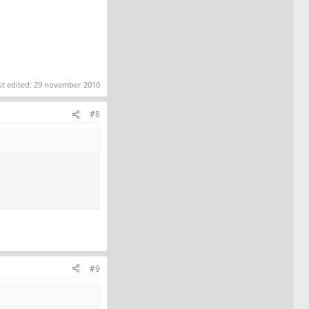
st edited:
29 november 2010
#8
#9