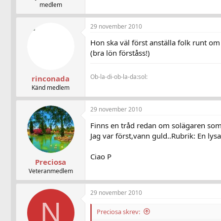
medlem
29 november 2010
Hon ska väl först anställa folk runt om 
(bra lön förståss!)
Ob-la-di-ob-la-da:sol:
rinconada
Känd medlem
29 november 2010
Finns en tråd redan om solägaren som 
Jag var först,vann guld..Rubrik: En lysa
Ciao P
Preciosa
Veteranmedlem
29 november 2010
N
Preciosa skrev: