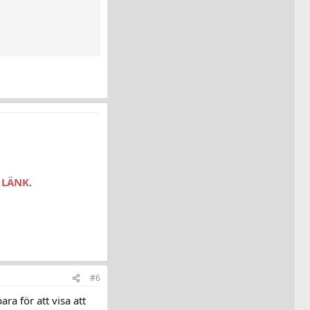
r
LÄNK
.
#6
ra för att visa att