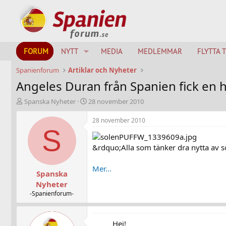
FORUM
NYTT
MEDIA
MEDLEMMAR
FLYTTA 
Spanienforum
Artiklar och Nyheter
Angeles Duran från Spanien fick en h
T
S
Spanska Nyheter
28 november 2010
h
t
r
a
28 november 2010
e
r
S
a
t
d
d
&rdquo;Alla som tänker dra nytta av s
s
a
t
t
Mer...
Spanska
a
u
r
m
Nyheter
t
-Spanienforum-
e
r
Hej!