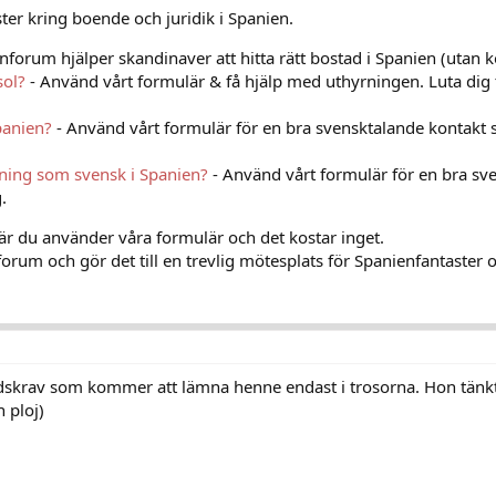
er kring boende och juridik i Spanien.
nforum hjälper skandinaver att hitta rätt bostad i Spanien (utan k
sol?
- Använd vårt formulär & få hjälp med uthyrningen. Luta dig 
panien?
- Använd vårt formulär för en bra svensktalande kontakt 
vning som svensk i Spanien?
- Använd vårt formulär för en bra sv
.
när du använder våra formulär och det kostar inget.
orum och gör det till en trevlig mötesplats för Spanienfantaster o
tàndskrav som kommer att lämna henne endast i trosorna. Hon tän
n ploj)