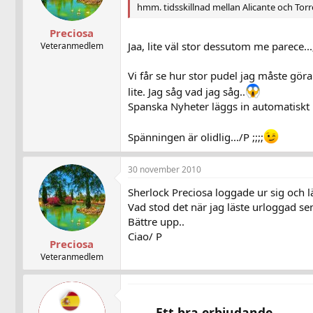
hmm. tidsskillnad mellan Alicante och Torre
Preciosa
Jaa, lite väl stor dessutom me parece...
Veteranmedlem
Vi får se hur stor pudel jag måste göra
lite. Jag såg vad jag såg..
Spanska Nyheter läggs in automatiskt p
Spänningen är olidlig.../P ;;;;
30 november 2010
Sherlock Preciosa loggade ur sig och l
Vad stod det när jag läste urloggad sen ?
Bättre upp..
Ciao/ P
Preciosa
Veteranmedlem
Ett bra erbjudande