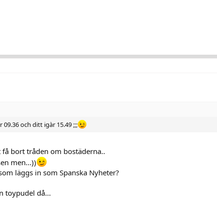
09.36 och ditt igàr 15.49 ;;;
tt få bort tråden om bostäderna..
sen men...))
t som läggs in som Spanska Nyheter?
 toypudel då...