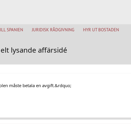
TILL SPANIEN
JURIDISK RÅDGIVNING
HYR UT BOSTADEN
elt lysande affärsidé
olen måste betala en avgift.&rdquo;