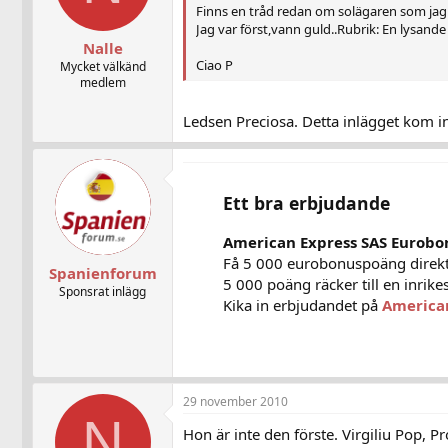
Finns en tråd redan om solägaren som jag l
Jag var först,vann guld..Rubrik: En lysande 
Nalle
Ciao P
Mycket välkänd
medlem
Ledsen Preciosa. Detta inlägget kom in 
Ett bra erbjudande
American Express SAS Eurobo
Få 5 000 eurobonuspoäng direkt
Spanienforum
5 000 poäng räcker till en inrikes
Sponsrat inlägg
Kika in erbjudandet på
America
29 november 2010
N
Hon är inte den förste. Virgiliu Pop, 