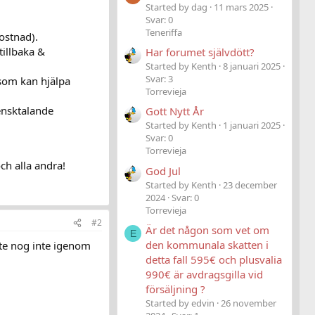
Started by dag
11 mars 2025
Svar: 0
Teneriffa
ostnad).
tillbaka &
Har forumet självdött?
Started by Kenth
8 januari 2025
Svar: 3
som kan hjälpa
Torrevieja
ensktalande
Gott Nytt År
Started by Kenth
1 januari 2025
Svar: 0
Torrevieja
ch alla andra!
God Jul
Started by Kenth
23 december
2024
Svar: 0
Torrevieja
#2
Är det någon som vet om
E
den kommunala skatten i
kte nog inte igenom
detta fall 595€ och plusvalia
990€ är avdragsgilla vid
försäljning ?
Started by edvin
26 november