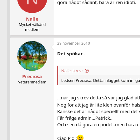
göra nàgot sàdant, bara är ren idioti.
Nalle
Mycket välkänd
medlem
29 november 2010
Det spökar...
Nalle skrev:
Preciosa
Ledsen Preciosa. Detta inlägget kom in igàr 
Veteranmedlem
...när jag skrev detta så var jag glad a
Nog för att jag är lite klen ovanför hal
Kanske det är något speciellt med de
Får fråga admin...Patrick..
Och sen då göra en pudel..men bara en
Ciao P ;;;;