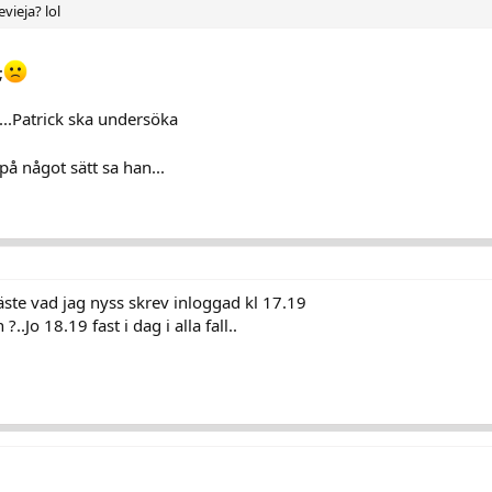
vieja? lol
;
...Patrick ska undersöka
å något sätt sa han...
äste vad jag nyss skrev inloggad kl 17.19
..Jo 18.19 fast i dag i alla fall..